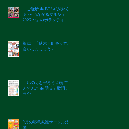
「ご近所 de BOSAIがおく
る 〜 つながるマルシェ
2026 〜」のボランティ
ア・ステージ・ブース募集
のご案内
根津・千駄木下町祭りでお
会いしましょう♪
「いのちを守ろう音頭 て
んでんこ de 防災」歌詞チ
ラシ
9月の応急救護サークル活
動