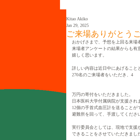
Kitao Akiko
Jan 29, 2025
ご来場ありがとう
おかげさまで、予想を上回る来場
来場者アンケートの結果からも有
嬉しく思います。
詳しい内容は近日中にあげること
270名のご来場者をいただき、4
万円の寄付をいただきました。
日本医科大学付属病院が支援され
12個の手首式血圧計を送ることが
避難所を回って、手渡してくださ
実行委員会としては、現地で支援
できることをさせていただきまし