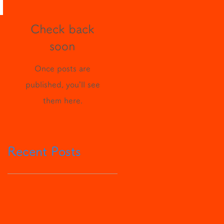
Check back
soon
Once posts are
published, you’ll see
them here.
Recent Posts