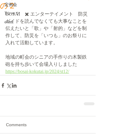
の２
定例会
Tシャツ
BOSAI　✖️ エンターテイメント　防災
ガイドを読んでなくても大事なことを
event
伝えたいと「歌」や「射的」などを制
作して、防災を「いつも」のお祭りに
入れて活動しています。
地域の町会のシニアの手作りの木製鉄
砲を持ち歩いて会場入りしました
https://bosai-kokutai.jp/2024/st12/
Comments