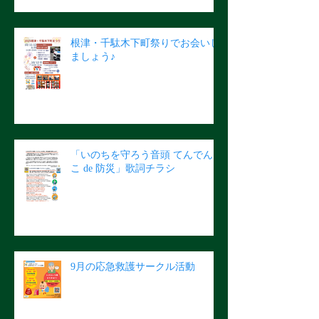
根津・千駄木下町祭りでお会いし
ましょう♪
「いのちを守ろう音頭 てんでん
こ de 防災」歌詞チラシ
9月の応急救護サークル活動