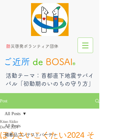
​
防災啓発ボランティア団体
ご近所
de
BOSAI
®︎
​活動テーマ：首都直下地震サバイ
バル「初動期のいのちの守り方」
Post
All Posts
Kitao Akiko
All Posts
Dec 4, 2024
ぼうさいこくたい2024 そ
備蓄品コンテストパーティ