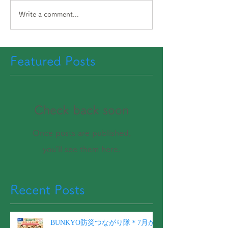
Write a comment...
Featured Posts
Check back soon
Once posts are published,
you’ll see them here.
Recent Posts
BUNKYO防災つながり隊＊7月か