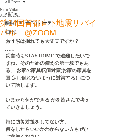
All Posts
Kitao Akiko
All Posts
Aug 10, 2023
第14回首都直下地震サバイ
備蓄品コンテストパーティ
バル @ZOOM
定例会
Tシャツ
おうちは揺れても大丈夫ですか？
event
災害時もSTAY HOME で避難したいで
すね。そのための備えの第一歩でもあ
る、 お家の家具転倒対策(お家の家具を
固 定し倒れないように対策する）につ
いて話します。
いまから何ができる かを皆さんで考え
ていきましょう。 
特に防災対策をしてない方、
何をしたらいいかわからない方もぜひ
ご参加ください。