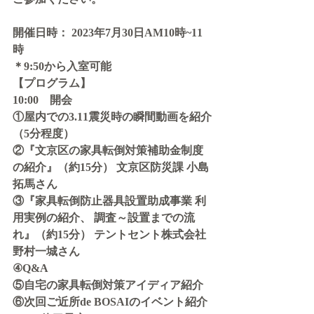
開催日時： 2023年7月30日AM10時~11
時
＊9:50から入室可能
【プログラム】
10:00　開会
①屋内での3.11震災時の瞬間動画を紹介
（5分程度） 
②『文京区の家具転倒対策補助金制度
の紹介』（約15分） 文京区防災課 小島
拓馬さん 
③『家具転倒防止器具設置助成事業 利
用実例の紹介、 調査～設置までの流
れ』（約15分） テントセント株式会社
野村一城さん
④Q&A
⑤自宅の家具転倒対策アイディア紹介
⑥次回ご近所de BOSAIのイベント紹介 