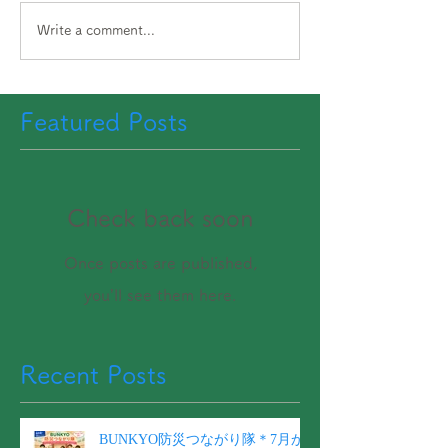
Write a comment...
Featured Posts
Check back soon
Once posts are published,
you’ll see them here.
Recent Posts
BUNKYO防災つながり隊＊7月か