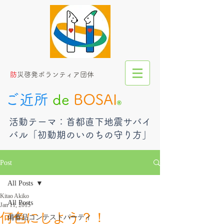
​
防災啓発ボランティア団体
ご近所
de
BOSAI
®︎
​活動テーマ：首都直下地震サバイ
バル「初動期のいのちの守り方」
Post
All Posts
Kitao Akiko
All Posts
Jan 11, 2015
何色にしよう？！
備蓄品コンテストパーティ