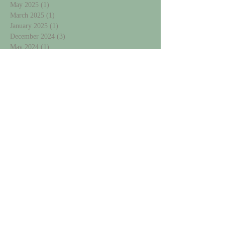
May 2025
(1)
1 post
March 2025
(1)
1 post
January 2025
(1)
1 post
December 2024
(3)
3 posts
May 2024
(1)
1 post
December 2023
(1)
1 post
September 2023
(1)
1 post
August 2023
(3)
3 posts
April 2023
(1)
1 post
November 2022
(1)
1 post
October 2015
(3)
3 posts
July 2015
(3)
3 posts
May 2015
(1)
1 post
January 2015
(1)
1 post
December 2014
(3)
3 posts
November 2014
(1)
1 post
Search By Tags
No tags yet.