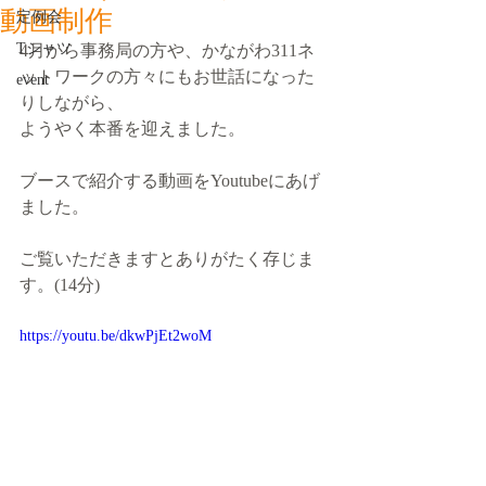
動画制作
定例会
Tシャツ
4月から事務局の方や、かながわ311ネ
ットワークの方々にもお世話になった
event
りしながら、
ようやく本番を迎えました。
ブースで紹介する動画をYoutubeにあげ
ました。
ご覧いただきますとありがたく存じま
す。(14分)
https://youtu.be/dkwPjEt2woM