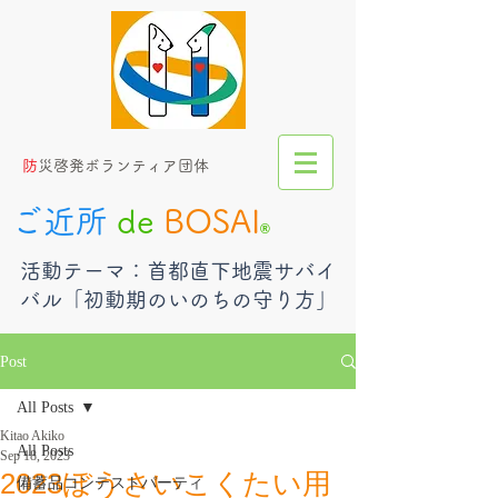
​
防災啓発ボランティア団体
ご近所
de
BOSAI
®︎
​活動テーマ：首都直下地震サバイ
バル「初動期のいのちの守り方」
Post
All Posts
Kitao Akiko
All Posts
Sep 18, 2023
2023ぼうさいこくたい用
備蓄品コンテストパーティ