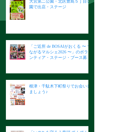
大宮第二公園・北区豊島５丁目公
園で出店・ステージ
「ご近所 de BOSAIがおくる 〜 つ
ながるマルシェ2026 〜」のボラ
ンティア・ステージ・ブース募集
のご案内
根津・千駄木下町祭りでお会いし
ましょう♪