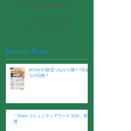
Check back soon
Once posts are published,
you’ll see them here.
Recent Posts
BUNKYO防災つながり隊＊7月か
らの日程＊
「Peatix コミュニティアワード 2026」受
賞