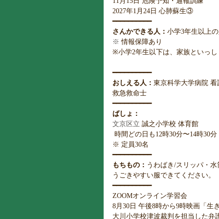
11月15日 危険予知・通報訓練
2027年1月24日 心肺蘇生③
━━━━━━━━━━ 
さんかできる人：
小学3年生以上の
※
 情報保障あり
※小学2年生以下は、家族といっしょ
━━━━━━━━━━ 
おしえる人：
東京科学大学病院 看
救急救命士
━━━━━━━━━━ 
ばしょ：
文京区立 
誠之小学校 体育館
 時間どの日も12時30分〜14時3
※ 定員30名
━━━━━━━━━━
もちもの：
うわばき/スリッパ・水
うごきやすい服できてください。
━━━━━━━━━━ 
ZOOMオンライン学習会
8月30日 午後8時から9時映画「
大川小学校津波裁判を担当した弁