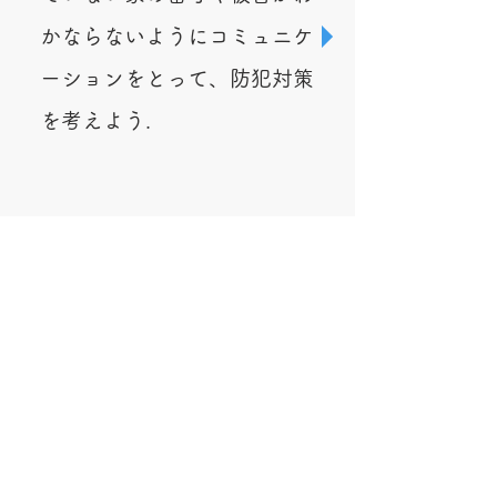
かならないようにコミュニケ
ーションをとって、防犯対策
を考えよう.
#訓練時
訓練に参加できな
い、参加したくない家への配
#大地震時
​＃訓練時
マグネッ
慮や工夫も必要.
ト型などの工夫が必要な家も
ある.