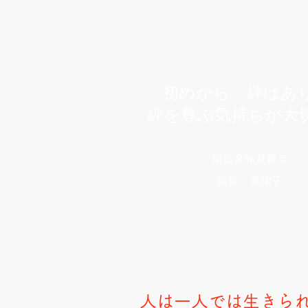
「初めから、絆はあ
絆を尊ぶ気持ちが大
福島県外避難者
篠原 美陽子
人は一人では生きら