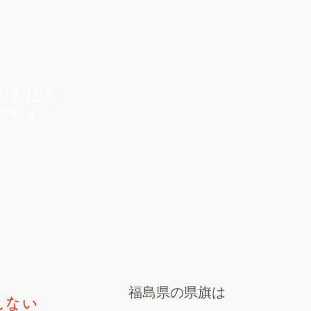
りません。
切です。
」
福島県の県旗は
れない