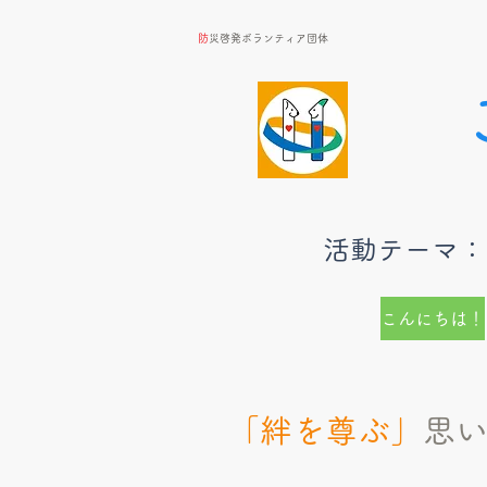
​
防災啓発ボランティア団体
​活動テーマ
こんにちは！
「絆を尊ぶ」
思