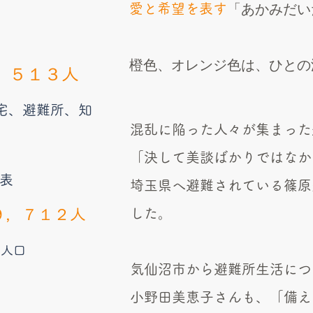
愛と希望を表す
「あかみだい
橙色、オレンジ色は、ひとの
，５１３人
宅、避難所、知
混乱に陥った人々が集まった
「決して美談ばかりではなか
発表
埼玉県へ避難されている篠原
９，７１２人
した。
と人口
気仙沼市から避難所生活につ
小野田美恵子さんも、「備え